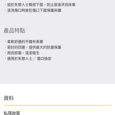
．放於失禁人士臀部下面，防止尿液滲到床單
．清洗傷口時放在傷口下面保護床舖
產品特點
．柔軟舒適的不織布表層
．密封的四邊，提供最大的防漏保護
．用完即棄，清潔衛生
．適用於失禁人士／ 傷口換症
資料
私隱政策