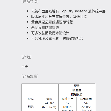
[产品特点]
无纺布面层及独有 Top Dry system 液体疏导层
吸水层平均分布底层位置，减低回渗
黄色尿湿显示线遇湿即转蓝
两侧设有防漏褶边
可多次黏贴及魔术贴设计
不含乳胶及氯元素，减低敏感机会
[产地]
丹麦
[产品规格]